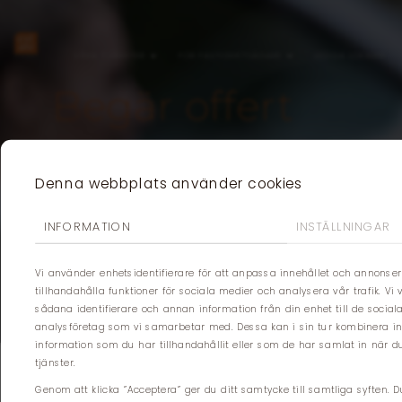
VÅRA TJÄNSTER
FÖR FASTIGHETSÄGARE
LEDIGA LOKALER
Begär offert
Välkommen till Estate Concierge. Vi engagerar 
tillsammans skräddarsyr vi lösningar som passar 
Denna webbplats använder cookies
dig och berättar mer om våra tjänster.
INFORMATION
INSTÄLLNINGAR
BEGÄR OFFERT
Vi använder enhetsidentifierare för att anpassa innehållet och annonser
tillhandahålla funktioner för sociala medier och analysera vår trafik. Vi
sådana identifierare och annan information från din enhet till de soci
analysföretag som vi samarbetar med. Dessa kan i sin tur kombinera 
information som du har tillhandahållit eller som de har samlat in när 
tjänster.
Genom att klicka ”Acceptera” ger du ditt samtycke till samtliga syften. D