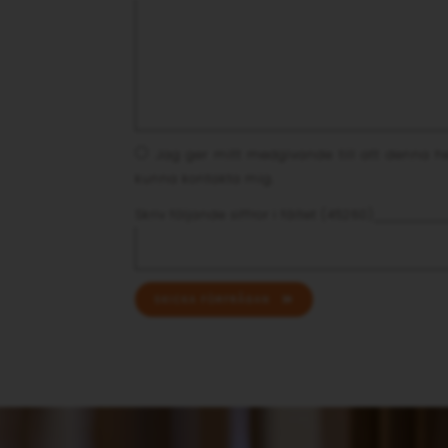
Jag ger mitt medgivande till att denna he
kunna kontakta mig.
Skriv följande siffror i fältet (45260)
SKICKA FÖRFRÅGAN