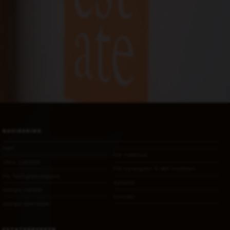
NAVIGERING
Hem
För mäklare
Våra tjänster
För Hyresgäst & BRF-medlem
För fastighetsägare
Nyheter
Lediga lokaler
Kontakt
Lediga bostäder
ESTATEGRUPPEN