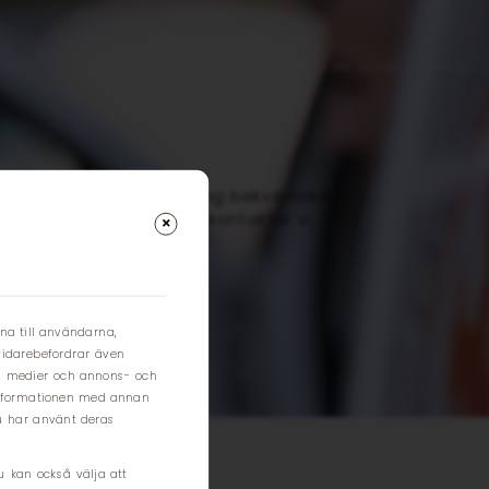
LEDIGA BOSTÄDER
FÖR MÄKLARE
FÖR HYRESGÄST & BRF-MEDLEM
NYHETER
oss för att göra er vardag bekvämare,
er. Fyll i formuläret så kontaktar vi
na till användarna,
 vidarebefordrar även
ala medier och annons- och
informationen med annan
du har använt deras
u kan också välja att