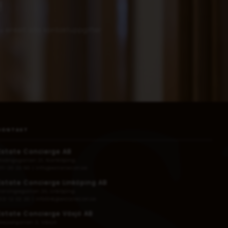
!
 enkelt alla kontaktuppgifter
KONTAKT
Estate Concierge AB
Risängsgatan 21, Norrköping
011-20 22 60
|
info@estatecon.se
Estate Concierge Linköping AB
Torvingegatan 20, Linköping
013-12 02 20
|
infolink@estatecon.se
Estate Concierge Växjö AB
Mejselgatan 2, Växjö