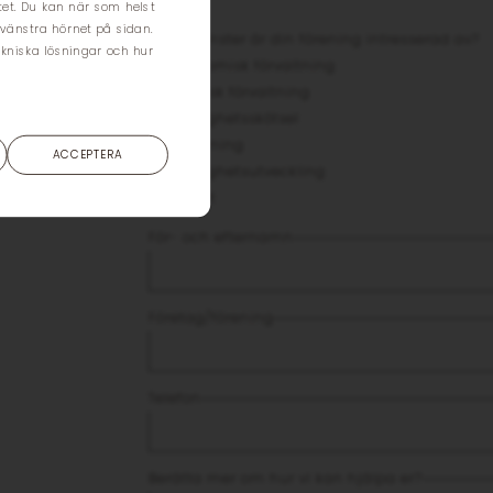
ftet. Du kan när som helst
e vänstra hörnet på sidan.
Vilka tjänster är din förening intresserad av?
ekniska lösningar och hur
Ekonomisk förvaltning
de av?
Teknisk förvaltning
Fastighetsskötsel
 så återkommer
Uthyrning
ACCEPTERA
Fastighetsutveckling
Övrigt
För- och efternamn
Företag/förening
Telefon
Berätta mer om hur vi kan hjälpa er?